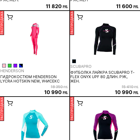
11 820
11 600
руб.
руб.
РАСПРОДАЖА
РАСПРОДАЖА
SCUBAPRO
HENDERSON
ФУТБОЛКА ЛАЙКРА SCUBAPRO T-
ГИДРОКОСТЮМ HENDERSON
FLEX ONYX UPF 80 ДЛИН. РУК,
LYCRA HOTSKIN NEW, УНИСЕКС
ЖЕН.
18 350
15 410
руб.
руб.
10 990
10 990
руб.
руб.
РАСПРОДАЖА
РАСПРОДАЖА