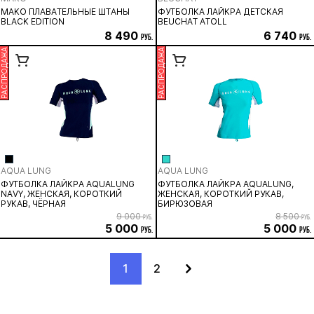
MAKO ПЛАВАТЕЛЬНЫЕ ШТАНЫ
ФУТБОЛКА ЛАЙКРА ДЕТСКАЯ
BLACK EDITION
BEUCHAT ATOLL
8 490
6 740
руб.
руб.
РАСПРОДАЖА
РАСПРОДАЖА
AQUA LUNG
AQUA LUNG
ФУТБОЛКА ЛАЙКРА AQUALUNG
ФУТБОЛКА ЛАЙКРА AQUALUNG,
NAVY, ЖЕНСКАЯ, КОРОТКИЙ
ЖЕНСКАЯ, КОРОТКИЙ РУКАВ,
РУКАВ, ЧЁРНАЯ
БИРЮЗОВАЯ
9 000
8 500
руб.
руб.
5 000
5 000
руб.
руб.
1
2