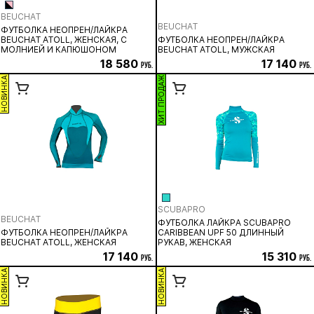
BEUCHAT
BEUCHAT
ФУТБОЛКА НЕОПРЕН/ЛАЙКРА
BEUCHAT ATOLL, ЖЕНСКАЯ, С
ФУТБОЛКА НЕОПРЕН/ЛАЙКРА
МОЛНИЕЙ И КАПЮШОНОМ
BEUCHAT ATOLL, МУЖСКАЯ
18 580
17 140
руб.
руб.
НОВИНКА
ХИТ ПРОДАЖ
SCUBAPRO
BEUCHAT
ФУТБОЛКА ЛАЙКРА SCUBAPRO
ФУТБОЛКА НЕОПРЕН/ЛАЙКРА
CARIBBEAN UPF 50 ДЛИННЫЙ
BEUCHAT ATOLL, ЖЕНСКАЯ
РУКАВ, ЖЕНСКАЯ
17 140
15 310
руб.
руб.
НОВИНКА
НОВИНКА