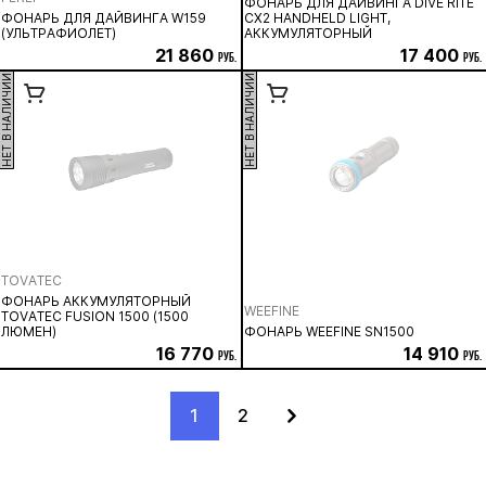
ФОНАРЬ ДЛЯ ДАЙВИНГА DIVE RITE
ФОНАРЬ ДЛЯ ДАЙВИНГА W159
CX2 HANDHELD LIGHT,
(УЛЬТРАФИОЛЕТ)
АККУМУЛЯТОРНЫЙ
21 860
17 400
руб.
руб.
НЕТ В НАЛИЧИИ
НЕТ В НАЛИЧИИ
TOVATEC
ФОНАРЬ АККУМУЛЯТОРНЫЙ
WEEFINE
TOVATEC FUSION 1500 (1500
ЛЮМЕН)
ФОНАРЬ WEEFINE SN1500
16 770
14 910
руб.
руб.
1
2