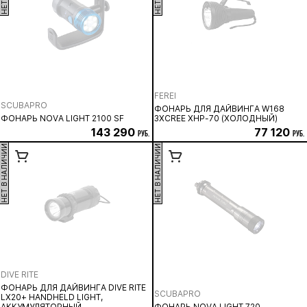
FEREI
SCUBAPRO
ФОНАРЬ ДЛЯ ДАЙВИНГА W168
ФОНАРЬ NOVA LIGHT 2100 SF
3ХCREE XHP-70 (ХОЛОДНЫЙ)
143 290
77 120
руб.
руб.
НЕТ В НАЛИЧИИ
НЕТ В НАЛИЧИИ
DIVE RITE
ФОНАРЬ ДЛЯ ДАЙВИНГА DIVE RITE
SCUBAPRO
LX20+ HANDHELD LIGHT,
АККУМУЛЯТОРНЫЙ
ФОНАРЬ NOVA LIGHT 720