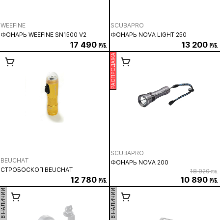
WEEFINE
SCUBAPRO
ФОНАРЬ WEEFINE SN1500 V2
ФОНАРЬ NOVA LIGHT 250
17 490
13 200
руб.
руб.
РАСПРОДАЖА
SCUBAPRO
BEUCHAT
ФОНАРЬ NOVA 200
СТРОБОСКОП BEUCHAT
18 920
руб.
12 780
10 890
руб.
руб.
НЕТ В НАЛИЧИИ
НЕТ В НАЛИЧИИ