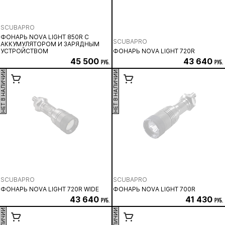
SCUBAPRO
ФОНАРЬ NOVA LIGHT 850R С
SCUBAPRO
АККУМУЛЯТОРОМ И ЗАРЯДНЫМ
УСТРОЙСТВОМ
ФОНАРЬ NOVA LIGHT 720R
45 500
43 640
руб.
руб.
НЕТ В НАЛИЧИИ
НЕТ В НАЛИЧИИ
SCUBAPRO
SCUBAPRO
ФОНАРЬ NOVA LIGHT 720R WIDE
ФОНАРЬ NOVA LIGHT 700R
43 640
41 430
руб.
руб.