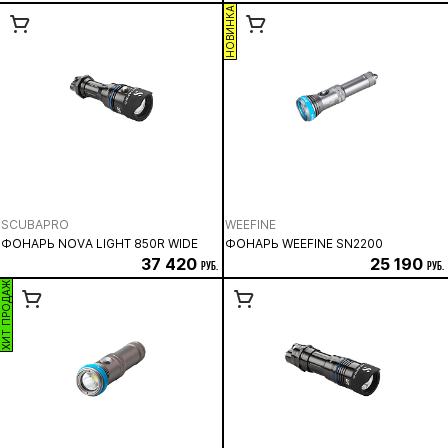
НОВИНКА
SCUBAPRO
WEEFINE
ФОНАРЬ NOVA LIGHT 850R WIDE
ФОНАРЬ WEEFINE SN2200
37 420
25 190
руб.
руб.
ХИТ ПРОДАЖ