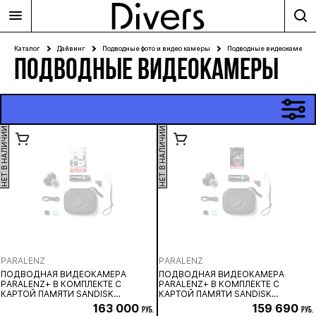
Каталог
Дайвинг
Подводные фото и видео камеры
Подводные видеокамеры
ПОДВОДНЫЕ ВИДЕОКАМЕРЫ
НЕТ В НАЛИЧИИ
НЕТ В НАЛИЧИИ
PARALENZ
PARALENZ
ПОДВОДНАЯ ВИДЕОКАМЕРА
ПОДВОДНАЯ ВИДЕОКАМЕРА
PARALENZ+ В КОМПЛЕКТЕ С
PARALENZ+ В КОМПЛЕКТЕ С
КАРТОЙ ПАМЯТИ SANDISK
КАРТОЙ ПАМЯТИ SANDISK
EXTREME MICROSD 128 ГБ
EXTREME PRO MICROSD 64 ГБ
163 000
159 690
руб.
руб.