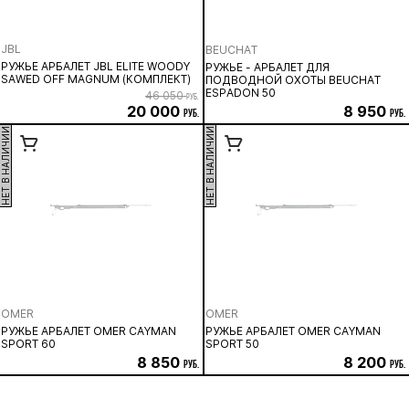
JBL
BEUCHAT
РУЖЬЕ АРБАЛЕТ JBL ELITE WOODY
РУЖЬЕ - АРБАЛЕТ ДЛЯ
SAWED OFF MAGNUM (КОМПЛЕКТ)
ПОДВОДНОЙ ОХОТЫ BEUCHAT
ESPADON 50
46 050
руб.
20 000
8 950
руб.
руб.
НЕТ В НАЛИЧИИ
НЕТ В НАЛИЧИИ
OMER
OMER
РУЖЬЕ АРБАЛЕТ OMER CAYMAN
РУЖЬЕ АРБАЛЕТ OMER CAYMAN
SPORT 60
SPORT 50
8 850
8 200
руб.
руб.