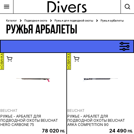
Каталог
Подводная охота
Ружья для подводной охоты
Ружья арбалеты
РУЖЬЯ АРБАЛЕТЫ
НОВИНКА
НОВИНКА
BEUCHAT
BEUCHAT
РУЖЬЕ - АРБАЛЕТ ДЛЯ
РУЖЬЕ - АРБАЛЕТ ДЛЯ
ПОДВОДНОЙ ОХОТЫ BEUCHAT
ПОДВОДНОЙ ОХОТЫ BEUCHAT
HERO CARBONE 75
ARKA COMPETITION 90
78 020
24 490
руб.
руб.