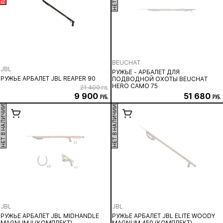
BEUCHAT
JBL
РУЖЬЁ - АРБАЛЕТ ДЛЯ
РУЖЬЕ АРБАЛЕТ JBL REAPER 90
ПОДВОДНОЙ ОХОТЫ BEUCHAT
HERO CAMO 75
21 400
руб.
9 900
51 680
руб.
руб.
НЕТ В НАЛИЧИИ
НЕТ В НАЛИЧИИ
JBL
JBL
РУЖЬЕ АРБАЛЕТ JBL MIDHANDLE
РУЖЬЕ АРБАЛЕТ JBL ELITE WOODY
MAGNUM II (КОМПЛЕКТ)
MAGNUM 450 (КОМПЛЕКТ)