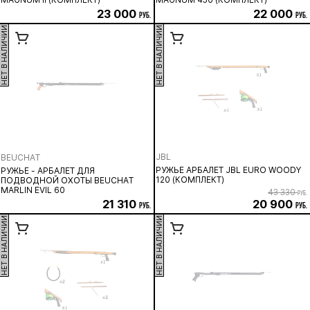
23 000
22 000
руб.
руб.
НЕТ В НАЛИЧИИ
НЕТ В НАЛИЧИИ
JBL
BEUCHAT
РУЖЬЕ АРБАЛЕТ JBL EURO WOODY
РУЖЬЕ - АРБАЛЕТ ДЛЯ
120 (КОМПЛЕКТ)
ПОДВОДНОЙ ОХОТЫ BEUCHAT
MARLIN EVIL 60
43 330
руб.
21 310
20 900
руб.
руб.
НЕТ В НАЛИЧИИ
НЕТ В НАЛИЧИИ