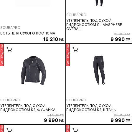
SCUBAPRO
УТЕПЛИТЕЛЬ ПОД СУХОЙ
ГИДРОКОСТЮМ CLIMASPHERE
SCUBAPRO
OVERALL
БОТЫ ДЛЯ СУХОГО КОСТЮМА
21 000
руб.
16 210
9 990
руб.
руб.
РАСПРОДАЖА
РАСПРОДАЖА
SCUBAPRO
SCUBAPRO
УТЕПЛИТЕЛЬ ПОД СУХОЙ
УТЕПЛИТЕЛЬ ПОД СУХОЙ
ГИДРОКОСТЮМ K2, ФУФАЙКА
ГИДРОКОСТЮМ K2, ШТАНЫ
21 990
21 990
руб.
руб.
9 990
9 990
руб.
руб.