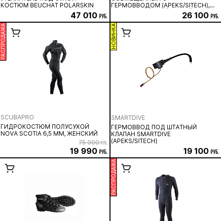
КОСТЮМ BEUCHAT POLARSKIN
ГЕРМОВВОДОМ (APEKS/SITECH),
ОДНОСТОРОННИЙ, ЛЕВЫЙ ИЛИ
47 010
26 100
руб.
руб.
ПРАВЫЙ
РАСПРОДАЖА
НОВИНКА
SCUBAPRO
SMARTDIVE
ГИДРОКОСТЮМ ПОЛУСУХОЙ
ГЕРМОВВОД ПОД ШТАТНЫЙ
NOVA SCOTIA 6,5 ММ, ЖЕНСКИЙ
КЛАПАН SMARTDIVE
(APEKS/SITECH)
75 000
руб.
19 990
19 100
руб.
руб.
РАСПРОДАЖА