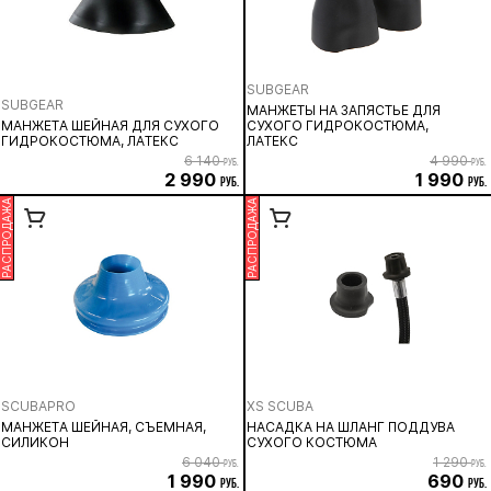
SUBGEAR
SUBGEAR
МАНЖЕТЫ НА ЗАПЯСТЬЕ ДЛЯ
МАНЖЕТА ШЕЙНАЯ ДЛЯ СУХОГО
СУХОГО ГИДРОКОСТЮМА,
ГИДРОКОСТЮМА, ЛАТЕКС
ЛАТЕКС
6 140
4 990
руб.
руб.
2 990
1 990
руб.
руб.
РАСПРОДАЖА
РАСПРОДАЖА
SCUBAPRO
XS SCUBA
МАНЖЕТА ШЕЙНАЯ, СЪЕМНАЯ,
НАСАДКА НА ШЛАНГ ПОДДУВА
СИЛИКОН
СУХОГО КОСТЮМА
6 040
1 290
руб.
руб.
1 990
690
руб.
руб.