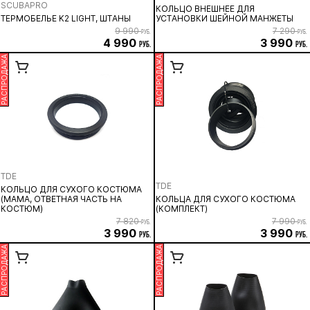
SCUBAPRO
КОЛЬЦО ВНЕШНЕЕ ДЛЯ
ТЕРМОБЕЛЬЕ K2 LIGHT, ШТАНЫ
УСТАНОВКИ ШЕЙНОЙ МАНЖЕТЫ
9 990
7 290
руб.
руб.
4 990
3 990
руб.
руб.
РАСПРОДАЖА
РАСПРОДАЖА
TDE
TDE
КОЛЬЦО ДЛЯ СУХОГО КОСТЮМА
(МАМА, ОТВЕТНАЯ ЧАСТЬ НА
КОЛЬЦА ДЛЯ СУХОГО КОСТЮМА
КОСТЮМ)
(КОМПЛЕКТ)
7 820
7 990
руб.
руб.
3 990
3 990
руб.
руб.
РАСПРОДАЖА
РАСПРОДАЖА