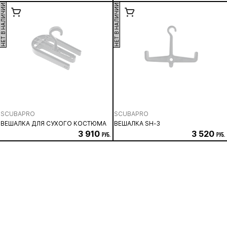
НЕТ В НАЛИЧИИ
НЕТ В НАЛИЧИИ
SCUBAPRO
SCUBAPRO
ВЕШАЛКА ДЛЯ СУХОГО КОСТЮМА
ВЕШАЛКА SH-3
3 910
3 520
руб.
руб.