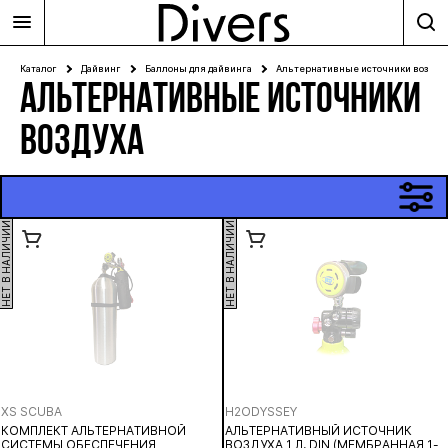
Каталог
Дайвинг
Баллоны для дайвинга
Альтернативные источники воздух
АЛЬТЕРНАТИВНЫЕ ИСТОЧНИКИ
ВОЗДУХА
НЕТ В НАЛИЧИИ
НЕТ В НАЛИЧИИ
XS SCUBA
H2ODYSSEY
КОМПЛЕКТ АЛЬТЕРНАТИВНОЙ
АЛЬТЕРНАТИВНЫЙ ИСТОЧНИК
СИСТЕМЫ ОБЕСПЕЧЕНИЯ
ВОЗДУХА 1 Л, DIN (МЕМБРАННАЯ 1-