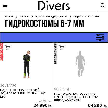
Каталог
Дайвинг
Гидрокостюмы для дайвинга
Гидрокостюмы 6-7 мм
ГИДРОКОСТЮМЫ 6-7 ММ
РАСПРОДАЖА
НЕТ В НАЛИЧИИ
SCUBAPRO
SCUBAPRO
ГИДРОКОСТЮМ ДЕТСКИЙ
SCUBAPRO REBEL OVERALL 6/5
ГИДРОКОСТЮМ SCUBAPRO
ММ
ONEFLEX 7 ММ, ВСТРОЕННЫЙ
ШЛЕМ, МУЖСКОЙ
41 220
руб.
24 990
64 290
руб.
руб.