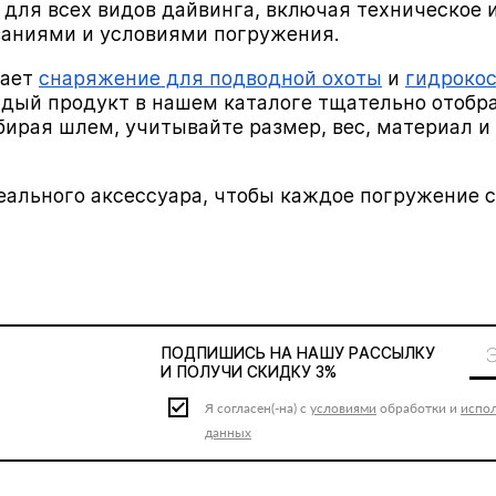
для всех видов дайвинга, включая техническое 
ваниями и условиями погружения.
чает
снаряжение для подводной охоты
и
гидроко
ый продукт в нашем каталоге тщательно отобра
бирая шлем, учитывайте размер, вес, материал 
ального аксессуара, чтобы каждое погружение с D
ПОДПИШИСЬ НА НАШУ
РАССЫЛКУ
И ПОЛУЧИ СКИДКУ 3%
Я согласен(-на) с
условиями
обработки и
испо
данных