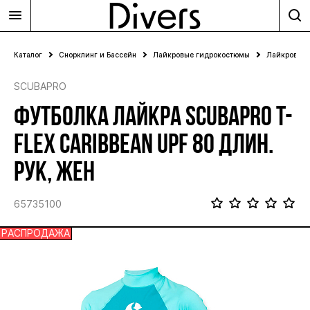
Каталог
Снорклинг и Бассейн
Лайкровые гидрокостюмы
Лайкровые 
SCUBAPRO
ФУТБОЛКА ЛАЙКРА SCUBAPRO T-
FLEX CARIBBEAN UPF 80 ДЛИН.
РУК, ЖЕН
65735100
РАСПРОДАЖА