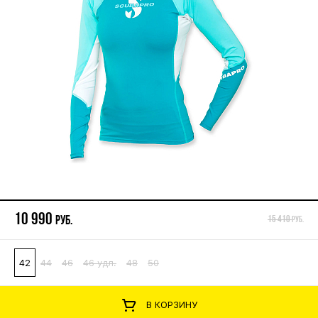
10 990
руб.
15 410
руб.
42
44
46
46 удл.
48
50
В КОРЗИНУ