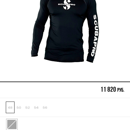
11 820
руб.
48
50
52
54
56