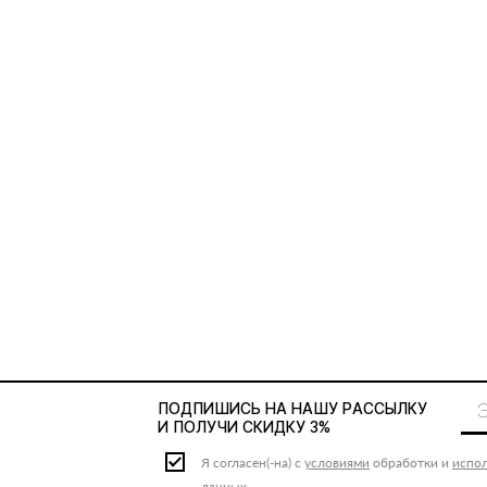
ПОДПИШИСЬ НА НАШУ
РАССЫЛКУ
И ПОЛУЧИ СКИДКУ 3%
Я согласен(-на) с
условиями
обработки и
испо
данных