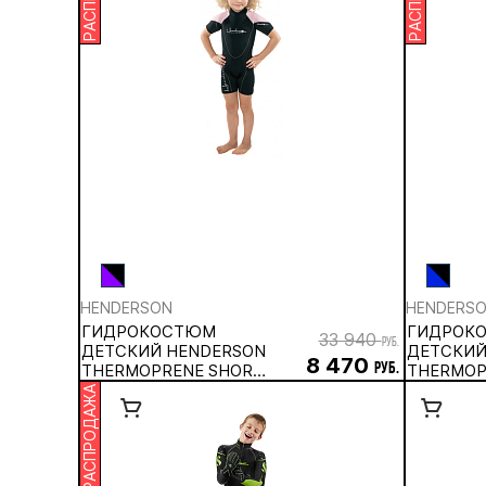
HENDERSON
HENDERS
ГИДРОКОСТЮМ
ГИДРОК
33 940
руб.
ДЕТСКИЙ HENDERSON
ДЕТСКИЙ
8 470
THERMOPRENE SHORTY
руб.
THERMOP
CHILD 3 ММ
JUNIOR 3
РАСПРОДАЖА