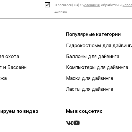
Я согласен(-на) с
условиями
обработки и
испо
данных
Популярные категории
Гидрокостюмы для дайвинг
я охота
Баллоны для дайвинга
г и Бассейн
Компьютеры для дайвинга
ажа
Маски для дайвинга
Ласты для дайвинга
ируем по видео
Мы в соцсетях