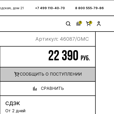
водская, дом 21
+7 499 110-40-70
8 800 555-79-86
0
0
Артикул:
46087/GMC
22 390
руб.
CООБЩИТЬ О ПОСТУПЛЕНИИ
СРАВНИТЬ
СДЭК
От 2 дней