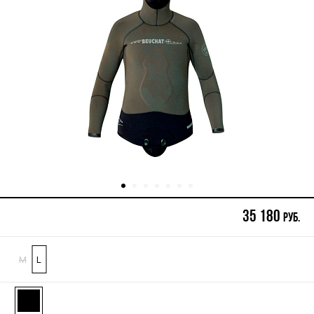
35 180
руб.
M
L