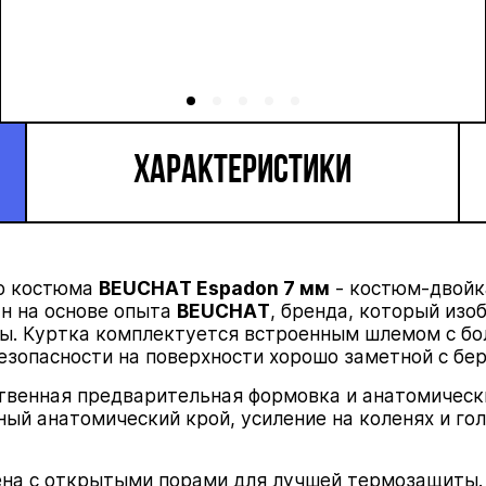
ХАРАКТЕРИСТИКИ
о
костюма
BEUCHAT
Espadon
7 мм
- костюм-двойк
н на основе опыта
BEUCHAT
, бренда, который изо
ты.
Куртка комплектуется встроенным шлемом
с б
езопасности на поверхности
хорошо заметной с бер
твенная предварительная формовка и анатомическ
ный анатомический крой, усиление на коленях и го
ена
с открытыми порами для лучшей
термозащиты