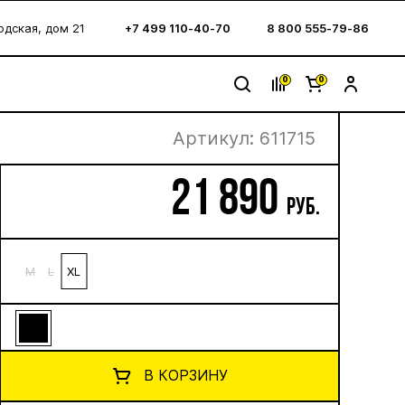
водская, дом 21
+7 499 110-40-70
8 800 555-79-86
0
0
Артикул:
611715
 охоты 7 мм
21 890
руб.
M
L
XL
В КОРЗИНУ