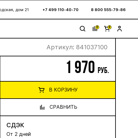
водская, дом 21
+7 499 110-40-70
8 800 555-79-86
0
0
Артикул:
841037100
1 970
руб.
В КОРЗИНУ
СРАВНИТЬ
СДЭК
От 2 дней