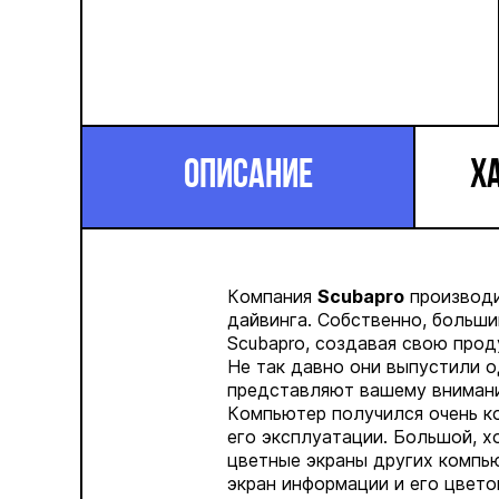
ОПИСАНИЕ
Х
Компания
Scubapro
производи
дайвинга. Собственно, больш
Scubapro
, создавая свою прод
Не так давно они выпустили 
представляют вашему внимани
Компьютер получился очень ко
его эксплуатации. Большой, х
цветные экраны других компь
экран информации и его цвето