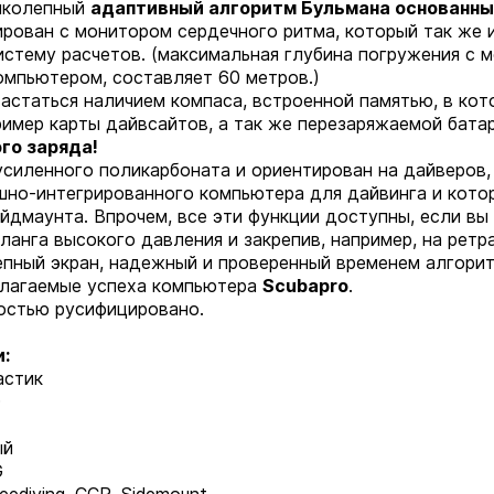
ликолепный
адаптивный алгоритм Бульмана основанный
рован с монитором сердечного ритма, который так же 
стему расчетов. (максимальная глубина погружения с 
омпьютером, составляет 60 метров.)
астаться наличием компаса, встроенной памятью, в ко
имер карты дайвсайтов, а так же перезаряжаемой бата
го заряда!
силенного поликарбоната и ориентирован на дайверов,
но-интегрированного компьютера для дайвинга и кото
йдмаунта. Впрочем, все эти функции доступны, если вы
ланга высокого давления и закрепив, например, на ретр
епный экран, надежный и проверенный временем алгори
 слагаемые успеха компьютера
Scubapro
.
остью русифицировано.
:
астик
D
ый
G