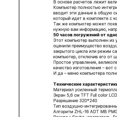
В основе расчетов лежит ве
Компьютер полностью интегри
вводит эти данные в общую си
который идет в комплекте с к
Так же компьютер может похв
нужную вам информацию, напр
50 часов погружений от одно
Этот компьютер выполнен из у
оценили преимущество воздуш
закрытого цикла или режим са
компьютер, отключив его от ш
Простое управление, великол
качество изготовления – вот
И да – меню компьютера полн
Технические характеристики
Материал усиленный термопл
Экран 5,6 см TFT Full color LC
Разрешение 320*240
Тип воздушно-интегрированн
Алгоритм ZHL-16 ADT MB PM