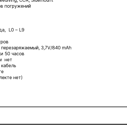
eediving, CCR, Sidemount
ов погружений
а, L0 – L9
тров
 перезаряжаемый, 3,7V/840 mAh
и 50 часов
м нет
 кабель
те
лекте нет)