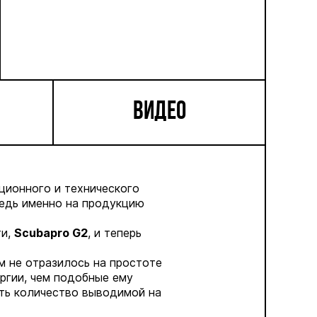
ВИДЕО
ционного и технического
редь именно на продукцию
ти,
Scubapro
G
2
, и теперь
.
м не отразилось на простоте
ргии, чем подобные ему
ть количество выводимой на