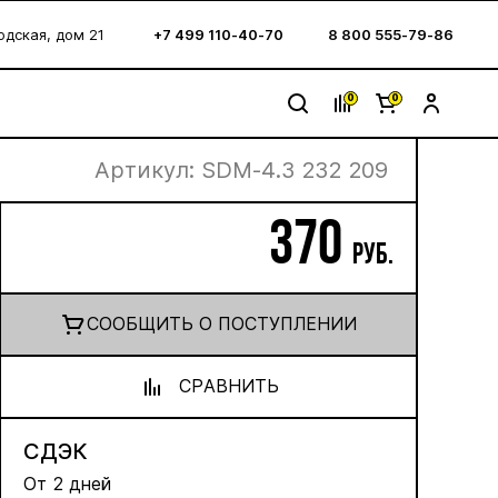
водская, дом 21
+7 499 110-40-70
8 800 555-79-86
0
0
Артикул:
SDM-4.3 232 209
370
руб.
CООБЩИТЬ О ПОСТУПЛЕНИИ
СРАВНИТЬ
СДЭК
От 2 дней