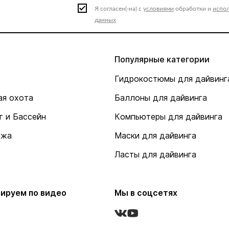
Я согласен(-на) с
условиями
обработки и
испо
данных
Популярные категории
Гидрокостюмы для дайвинг
я охота
Баллоны для дайвинга
г и Бассейн
Компьютеры для дайвинга
ажа
Маски для дайвинга
Ласты для дайвинга
ируем по видео
Мы в соцсетях