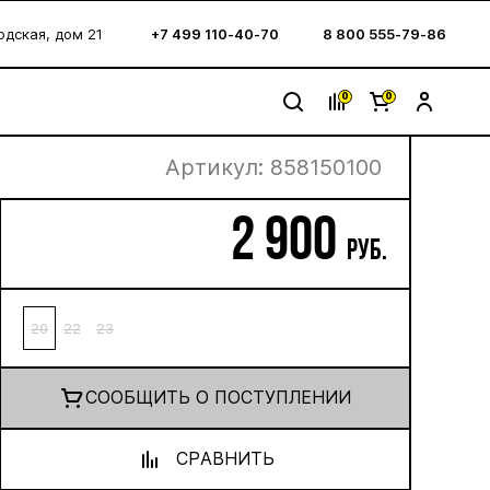
водская, дом 21
+7 499 110-40-70
8 800 555-79-86
0
0
Артикул:
858150100
2 900
руб.
20
22
23
CООБЩИТЬ О ПОСТУПЛЕНИИ
СРАВНИТЬ