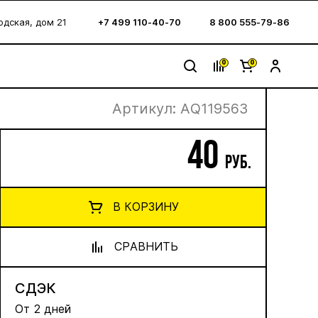
водская, дом 21
+7 499 110-40-70
8 800 555-79-86
0
0
Артикул:
AQ119563
40
руб.
В КОРЗИНУ
СРАВНИТЬ
СДЭК
От 2 дней