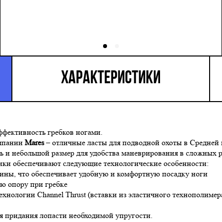
ХАРАКТЕРИСТИКИ
ффективность гребков ногами.
мпании
Mares
– отличные ласты для подводной охоты в Средней 
 и небольшой размер для удобства маневрирования в сложных 
тики обеспечивают следующие технологические особенности:
езины, что обеспечивает удобную и комфортную посадку ноги
ую опору при гребке
технологии
C
hannel
Thrust
(вставки из эластичного технополимер
ля придания лопасти необходимой упругости.