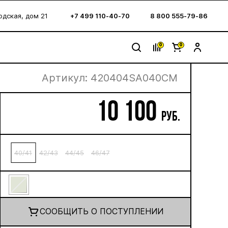
водская, дом 21
+7 499 110-40-70
8 800 555-79-86
0
0
Артикул:
420404SA040CM
10 100
руб.
40/41
42/43
44/45
46/47
CООБЩИТЬ О ПОСТУПЛЕНИИ