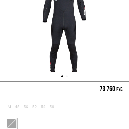
73 760
руб.
M
48
50
52
54
56