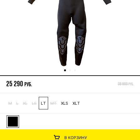
25 290
руб.
38 900
руб.
M
L
XL
LS
LT
MT
XLS
XLT
В КОРЗИНУ