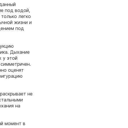
 данный
ие под водой,
 только легко
ычной жизни и
дением под
рукцию
ика. Дыхание
х у этой
 симметричен.
нно оценят
нфигурацию
 раскрывает не
остальными
ыхания на
ий момент в