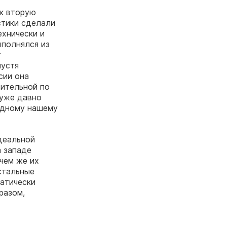
ок вторую
стики сделали
ехнически и
ыполнялся из
т
пустя
сии она
вительной по
 уже давно
одному нашему
деальной
а западе
чем же их
стальные
атически
разом,