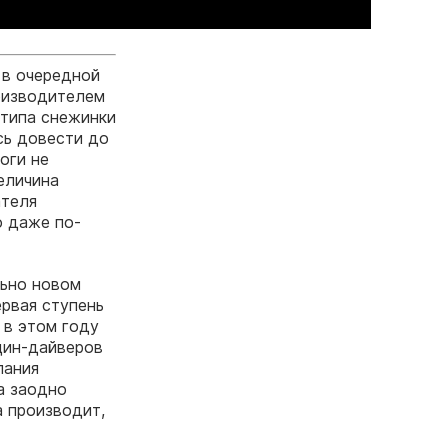
 в очередной
роизводителем
отипа снежинки
сь довести до
оги не
еличина
ателя
о даже по-
льно новом
рвая ступень
 в этом году
щин-дайверов
пания
а заодно
а производит,