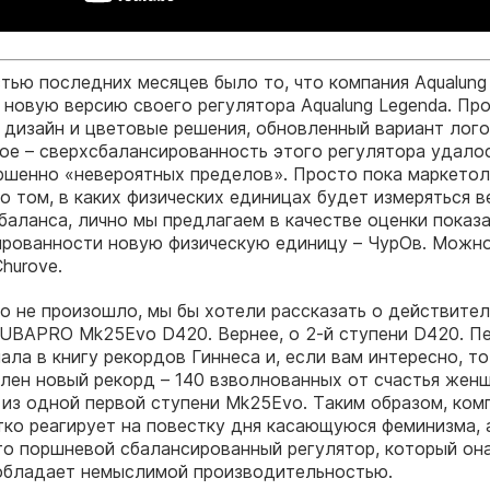
тью последних месяцев было то, что компания Aqualung
 новую версию своего регулятора Aqualung Legenda. П
 дизайн и цветовые решения, обновленный вариант лог
ное – сверхсбалансированность этого регулятора удало
ршенно «невероятных пределов». Просто пока маркетол
о том, в каких физических единицах будет измеряться в
баланса, лично мы предлагаем в качестве оценки показ
ированности новую физическую единицу – ЧурОв. Можн
hurove.
го не произошло, мы бы хотели рассказать о действите
UBAPRO Mk25Evo D420. Вернее, о 2-й ступени D420. Пе
ала в книгу рекордов Гиннеса и, если вам интересно, то
лен новый рекорд – 140 взволнованных от счастья жен
из одной первой ступени Mk25Evo. Таким образом, ком
о реагирует на повестку дня касающуюся феминизма, 
то поршневой сбалансированный регулятор, который он
обладает немыслимой производительностью.