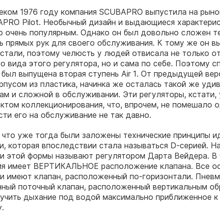
леком 1976 году компания SCUBAPRO выпустила на рын
PRO Pilot. Необычный дизайн и выдающиеся характери
р очень популярным. Однако он был довольно сложен т
ь прямых рук для своего обслуживания. К тому же он в
тали, поэтому челюсть у людей отвисала не только о
о вида этого регулятора, но и сама по себе. Поэтому с
 был выпущена вторая ступень Air 1. От предыдущей вер
рпусом из пластика, начинка же осталась такой же уди
ам и сложной в обслуживании. Эти регуляторы, кстати,
ктом коллекционирования, что, впрочем, не помешало 
сти его на обслуживание не так давно.
, что уже тогда были заложены технические принципы и
и, которая впоследствии стала называться D-серией. Н
и этой формы называют регулятором Дарта Вейдера. В 
ия имеет ВЕРТИКАЛЬНОЕ расположение клапана. Все о
и имеют клапан, расположенный по-горизонтали. Пневм
ный поточный клапан, расположенный вертикальным об
учить дыхание под водой максимально приближенное к
.