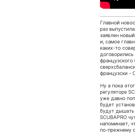
Главной новос
раз выпустила
заявлен новый
и, самое глав
каких-то сове
договорились 
французского 
сверхсбаланс
французски - C
Ну а пока это
регуляторе SC
уже давно поп
будет установ
будут дышать 
SCUBAPRO чутк
напоминает, ч
по-прежнему 