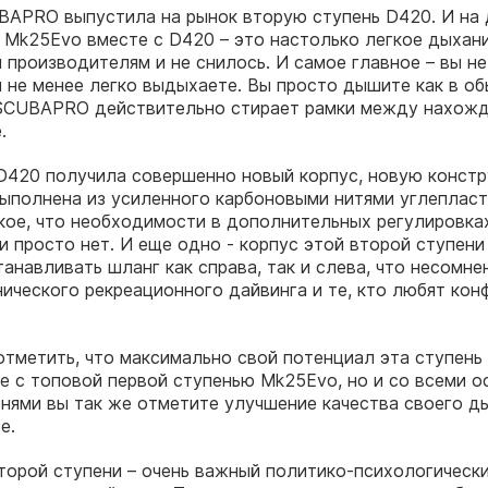
BAPRO выпустила на рынок вторую ступень D420. И на
 Mk25Evo вместе с D420 – это настолько легкое дыхан
 производителям и не снилось. И самое главное – вы не
и не менее легко выдыхаете. Вы просто дышите как в об
 SCUBAPRO действительно стирает рамки между нахож
.
D420 получила совершенно новый корпус, новую конст
ыполнена из усиленного карбоновыми нитями углепласт
кое, что необходимости в дополнительных регулировка
и просто нет. И еще одно - корпус этой второй ступени
анавливать шланг как справа, так и слева, что несомне
ического рекреационного дайвинга и те, кто любят ко
отметить, что максимально свой потенциал эта ступень
ке с топовой первой ступенью Mk25Evo, но и со всеми 
нями вы так же отметите улучшение качества своего д
е.
торой ступени – очень важный политико-психологическ