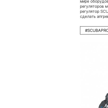
мире оборудов
регуляторов м
регулятор SC
сделать апгре
#SCUBAPR