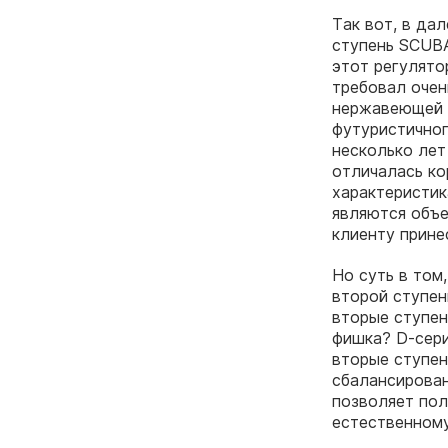
Так вот, в да
ступень SCUBA
этот регулято
требовал очен
нержавеющей с
футуристичног
несколько лет
отличалась ко
характеристик
являются объе
клиенту прине
Но суть в том
второй ступен
вторые ступен
фишка? D-сер
вторые ступен
сбалансирован
позволяет пол
естественному