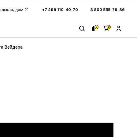
водская, дом 21
+7 499 110-40-70
8 800 555-79-86
0
0
та Вейдера