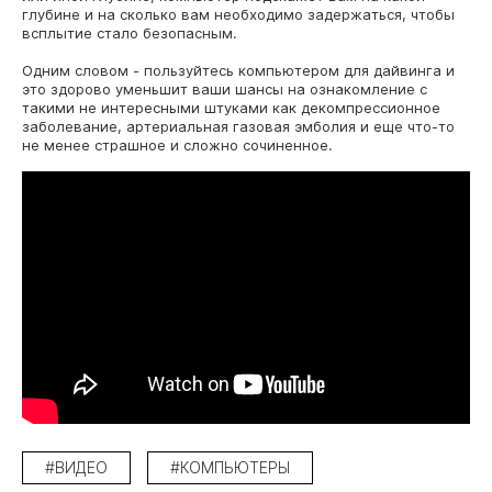
глубине и на сколько вам необходимо задержаться, чтобы
всплытие стало безопасным.
Одним словом - пользуйтесь компьютером для дайвинга и
это здорово уменьшит ваши шансы на ознакомление с
такими не интересными штуками как декомпрессионное
заболевание, артериальная газовая эмболия и еще что-то
не менее страшное и сложно сочиненное.
Но какой компьютер выбрать? - спросите вы. Практически
любой. Главное, чтобы вам с ним было удобно работать.
Вас должен устраивать размер шрифта и яркость
подсветки. Звуковые сигналы так же должны быть хорошо
слышны. Еще можно выбрать наручную модель и носить ее
в повседневной жизни как часы или использовать для
привлечения внимания окружающих к своей персоне.
#ВИДЕО
#КОМПЬЮТЕРЫ