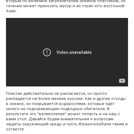
вторым по величине загрязнителем океанов пластиком, но
течение может приносить мусор и из стран юго-восточной
Азии.
Пластик действительно не разлагается, он просто
распадается на более мелкие кусочки. Как и другие отходы
в океане, он покрывается водорослями, которые едят
ничего не подозревающие подводные обитатели. В
результате это "великолепие" может попасть и на наш с
вами стол. Давайте будем внимательнее к вопросам
защиты окружающей среды и пусть #сказочноебали таким и
остается.