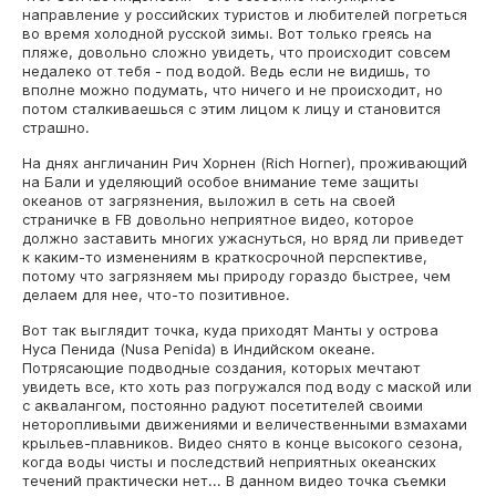
направление у российских туристов и любителей погреться
во время холодной русской зимы. Вот только греясь на
пляже, довольно сложно увидеть, что происходит совсем
недалеко от тебя - под водой. Ведь если не видишь, то
вполне можно подумать, что ничего и не происходит, но
потом сталкиваешься с этим лицом к лицу и становится
страшно.
На днях англичанин Рич Хорнен (Rich Horner), проживающий
на Бали и уделяющий особое внимание теме защиты
океанов от загрязнения, выложил в сеть на своей
страничке в FB довольно неприятное видео, которое
должно заставить многих ужаснуться, но вряд ли приведет
к каким-то изменениям в краткосрочной перспективе,
потому что загрязняем мы природу гораздо быстрее, чем
делаем для нее, что-то позитивное.
Вот так выглядит точка, куда приходят Манты у острова
Нуса Пенида (Nusa Penida) в Индийском океане.
Потрясающие подводные создания, которых мечтают
увидеть все, кто хоть раз погружался под воду с маской или
с аквалангом, постоянно радуют посетителей своими
неторопливыми движениями и величественными взмахами
крыльев-плавников. Видео снято в конце высокого сезона,
когда воды чисты и последствий неприятных океанских
течений практически нет... В данном видео точка съемки