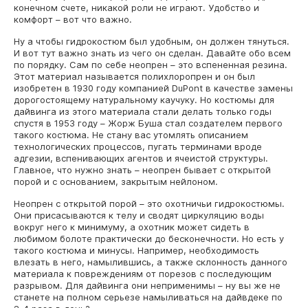
конечном счете, никакой роли не играют. Удобство и
комфорт – вот что важно.
Ну а чтобы гидрокостюм был удобным, он должен тянуться.
И вот тут важно знать из чего он сделан. Давайте обо всем
по порядку. Сам по себе неопрен – это вспененная резина.
Этот материал называется полихлоропрен и он был
изобретен в 1930 году компанией DuPont в качестве замены
дорогостоящему натуральному каучуку. Но костюмы для
дайвинга из этого материала стали делать только годы
спустя в 1953 году – Жорж Буша стал создателем первого
такого костюма. Не стану вас утомлять описанием
технологических процессов, пугать терминами вроде
адгезии, вспенивающих агентов и ячеистой структуры.
Главное, что нужно знать – неопрен бывает с открытой
порой и с основанием, закрытым нейлоном.
Неопрен с открытой порой – это охотничьи гидрокостюмы.
Они присасываются к телу и сводят циркуляцию воды
вокруг него к минимуму, а охотник может сидеть в
любимом болоте практически до бесконечности. Но есть у
такого костюма и минусы. Например, необходимость
влезать в него, намылившись, а также склонность данного
материала к повреждениям от порезов с последующим
разрывом. Для дайвинга они неприменимы – ну вы же не
станете на полном серьезе намыливаться на дайвдеке по