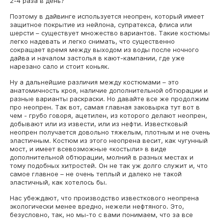
2-4 раза в день?
Поэтому в дайвинге используется неопрен, который имеет
защитное покрытие из нейлона, супратекса, флиса или
шерсти – существует множество вариантов. Такие костюмы
легко надевать и легко снимать, что существенно
сокращает время между выходом из воды после ночного
дайва и началом застолья в кают-кампании, где уже
нарезано сало и стоит коньяк.
Ну а дальнейшие различия между костюмами – это
анатомичность кроя, наличие дополнительной обтюрации и
разные варианты раскраски. Но давайте все же продолжим
про неопрен. Так вот, самая главная заковырка тут вот в
чем - грубо говоря, ацетилен, из которого делают неопрен,
добывают или из извести, или из нефти. Известковый
неопрен получается довольно тяжелым, плотным и не очень
эластичным. Костюм из этого неопрена весит, как чугунный
мост, и имеет всевозможные «костыли» в виде
дополнительной обтюрации, молний в разных местах и
тому подобных хитростей. Он не так уж долго служит и, что
самое главное – не очень теплый и далеко не такой
эластичный, как хотелось бы.
Нас убеждают, что производство известкового неопрена
экологически менее вредно, нежели нефтяного. Это,
безусловно, так, но мы-то с вами понимаем, что за все