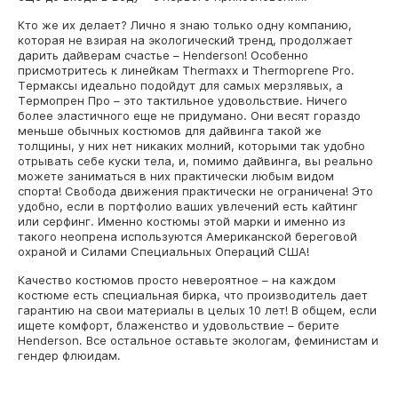
Кто же их делает? Лично я знаю только одну компанию,
которая не взирая на экологический тренд, продолжает
дарить дайверам счастье – Henderson! Особенно
присмотритесь к линейкам Thermaxx и Thermoprene Pro.
Термаксы идеально подойдут для самых мерзлявых, а
Термопрен Про – это тактильное удовольствие. Ничего
более эластичного еще не придумано. Они весят гораздо
меньше обычных костюмов для дайвинга такой же
толщины, у них нет никаких молний, которыми так удобно
отрывать себе куски тела, и, помимо дайвинга, вы реально
можете заниматься в них практически любым видом
спорта! Свобода движения практически не ограничена! Это
удобно, если в портфолио ваших увлечений есть кайтинг
или серфинг. Именно костюмы этой марки и именно из
такого неопрена используются Американской береговой
охраной и Силами Специальных Операций США!
Качество костюмов просто невероятное – на каждом
костюме есть специальная бирка, что производитель дает
гарантию на свои материалы в целых 10 лет! В общем, если
ищете комфорт, блаженство и удовольствие – берите
Henderson. Все остальное оставьте экологам, феминистам и
гендер флюидам.