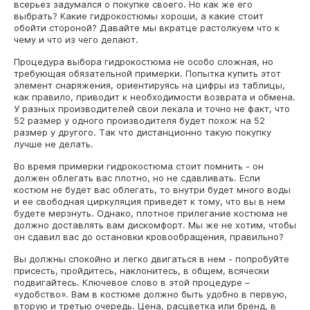
всерьез задумался о покупке своего. Но как же его
выбрать? Какие гидрокостюмы хороши, а какие стоит
обойти стороной? Давайте мы вкратце растолкуем что к
чему и что из чего делают.
Процедура выбора гидрокостюма не особо сложная, но
требующая обязательной примерки. Попытка купить этот
элемент снаряжения, ориентируясь на цифры из таблицы,
как правило, приводит к необходимости возврата и обмена.
У разных производителей свои лекала и точно не факт, что
52 размер у одного производителя будет похож на 52
размер у другого. Так что дистанционно такую покупку
лучше не делать.
Во время примерки гидрокостюма стоит помнить - он
должен облегать вас плотно, но не сдавливать. Если
костюм не будет вас облегать, то внутри будет много воды
и ее свободная циркуляция приведет к тому, что вы в нем
будете мерзнуть. Однако, плотное прилегание костюма не
должно доставлять вам дискомфорт. Мы же не хотим, чтобы
он сдавил вас до остановки кровообращения, правильно?
Вы должны спокойно и легко двигаться в нем - попробуйте
присесть, пройдитесь, наклонитесь, в общем, всячески
подвигайтесь. Ключевое слово в этой процедуре –
«удобство». Вам в костюме должно быть удобно в первую,
вторую и третью очередь. Цена, расцветка или бренд, в