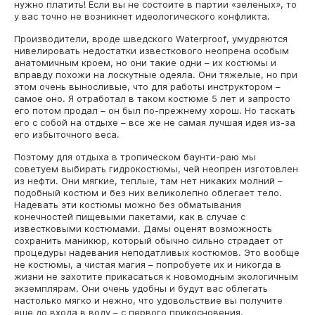
нужно платить! Если вы не состоите в партии «зеленых», то
у вас точно не возникнет идеологического конфликта.
Производители, вроде шведского Waterproof, умудряются
нивелировать недостатки известкового неопрена особым
анатомичным кроем, но они такие одни – их костюмы и
вправду похожи на лоскутные одеяла. Они тяжелые, но при
этом очень выносливые, что для работы инструктором –
самое оно. Я отработал в таком костюме 5 лет и запросто
его потом продал – он был по-прежнему хорош. Но таскать
его с собой на отдыхе – все же не самая лучшая идея из-за
его избыточного веса.
Поэтому для отдыха в тропическом баунти-раю мы
советуем выбирать гидрокостюмы, чей неопрен изготовлен
из нефти. Они мягкие, теплые, там нет никаких молний –
подобный костюм и без них великолепно облегает тело.
Надевать эти костюмы можно без обматывания
конечностей пищевыми пакетами, как в случае с
известковыми костюмами. Дамы оценят возможность
сохранить маникюр, который обычно сильно страдает от
процедуры надевания неподатливых костюмов. Это вообще
не костюмы, а чистая магия – попробуете их и никогда в
жизни не захотите прикасаться к новомодным экологичным
экземплярам. Они очень удобны и будут вас облегать
настолько мягко и нежно, что удовольствие вы получите
еще до входа в воду – с первого прикосновения.