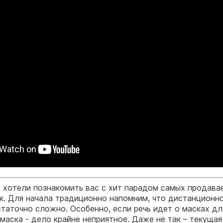
 хотели познакомить вас с хит парадом самых продава
к. Для начала традиционно напомним, что дистанционн
таточно сложно. Особенно, если речь идет о масках дл
аска - дело крайне неприятное. Даже не так – текущая