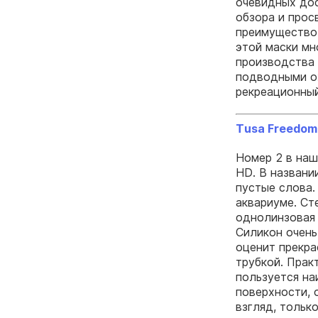
очевидных дос
обзора и прос
преимущество 
этой маски мн
производства 
подводными ох
рекреационный
Tusa Freedom
Номер 2 в наш
HD. В названи
пустые слова.
аквариуме. Ст
однолинзовая 
Силикон очень
оценит прекра
трубкой. Прак
пользуется на
поверхности, 
взгляд, тольк