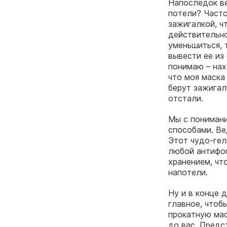
Напоследок ве
потели? Часто
зажигалкой, ч
действительно
уменьшиться, 
вывести ее из
понимаю – нах
что моя маска 
берут зажигал
отстали.
Мы с понимани
способами. Ве
Этот чудо-гел
любой антифог
хранением, чт
напотели.
Ну и в конце 
главное, чтоб
прокатную мас
до вас. Предс