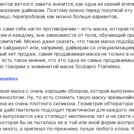
нтов ветхого завета значится, как одна из казней египе
аказание дайверам. Поэтому важно перед покупкой эту
лицо, перепробовав как можно больше вариантов.
ы сами себе нагло противоречим – есть маска, которая 
сем и каждому, вне зависимости от пола, обучающей ор
симпатий. Можно даже сказать, что такая маска подой
сайдмаунт или, например, дайверам со специализацией 
ый хит продаж, самая продаваемая маска не только в 
и, есть такое мнение, что это одна из самых продаваемы
ас говорим о знаменитой маске Scubapro Frameless.
ameless
вая маска с очень хорошим обзором, которая выполнен
ехнологии. Ну, то есть сломать такую маску чрезвычай
на из очень плотного силикона. Геометрия обтюратора
на действительно подходит практически для каждого ли
а выпускается уже стопицот миллионов лет и на свете 
которая бы не пыталась ее в той или иной форме воспро
 много, а оригинал по-прежнему лучше любого клона. 