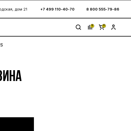
водская, дом 21
+7 499 110-40-70
8 800 555-79-86
0
0
RS
ЗИНА