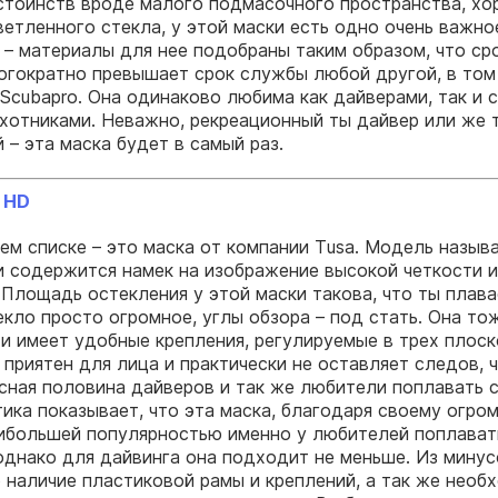
тоинств вроде малого подмасочного пространства, хо
ветленного стекла, у этой маски есть одно очень важно
– материалы для нее подобраны таким образом, что ср
огократно превышает срок службы любой другой, в том
Scubapro. Она одинаково любима как дайверами, так и 
отниками. Неважно, рекреационный ты дайвер или же 
 – эта маска будет в самый раз.
 HD
ем списке – это маска от компании Tusa. Модель назыв
и содержится намек на изображение высокой четкости и
 Площадь остекления у этой маски такова, что ты плава
екло просто огромное, углы обзора – под стать. Она то
и имеет удобные крепления, регулируемые в трех плоск
 приятен для лица и практически не оставляет следов, 
сная половина дайверов и так же любители поплавать с
тика показывает, что эта маска, благодаря своему огро
ибольшей популярностью именно у любителей поплават
однако для дайвинга она подходит не меньше. Из минус
о наличие пластиковой рамы и креплений, а так же необ