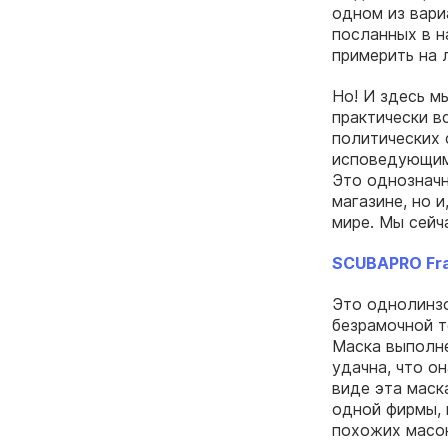
одном из вариа
посланных в н
примерить на 
Но! И здесь м
практически в
политических 
исповедующим 
Это однозначн
магазине, но 
мире. Мы сейч
SCUBAPRO Fr
Это однолинзо
безрамочной т
Маска выполне
удачна, что о
виде эта маск
одной фирмы, 
похожих масок