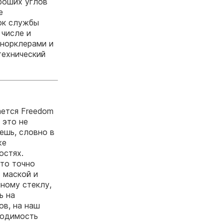
роших углов
е
ок службы
 числе и
снорклерами и
технический
ается Freedom
 это не
ешь, словно в
же
остях.
что точно
 маской и
мному стеклу,
ь на
ов, на наш
ходимость