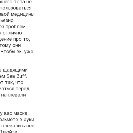
ашего топа не
спользоваться
левой медицины
рьезно
ез проблем
я отлично
ение про то,
этому они
. Чтобы вы уже
ее щадящими
м Sea Buff.
т так, что
ваться перед
 наплевали-
у вас маска,
озьмете в руки
 плевали в нее
 Плюйте,