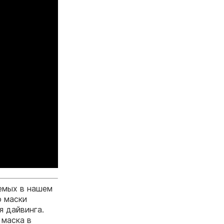
емых в нашем
о маски
я дайвинга.
 маска в