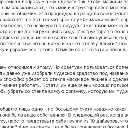
рнемся к вопросу - а как сделать так, чтобы маски из в
 нам рассказывают, что «мой инструктор велел мне во
тобы ее обжечь». Эта процедура из раздела военно-по
 работает, но вот только срок службы маски может се
тем более, что неаккуратно орудуя зажигалкой можно б
 строя еще до погружения в воду. Инструкторов в поле 
одясь на лодке меньше всего хочется выслушивать гунд
потеет и я ничего не вижу, и за что я плачу деньги? По
ку и рррраз- все готово. Отмыли ее от копоти и вперед
ем относимся к этому. Но советуем пользоваться бол
дь давно уже изобрели чудесное средство под название
ь спокойно уберет со стекла маски все лишнее и сделае
 начнет работать. Кстати, им еще очень хорошо пользо
обы убрать со стекла всякую органику, которую мы туда
добавлю лишь одно – по-большому счету неважно какая 
ы она была ваша собственная. В следующий раз, когда в
ку, просто представьте себе группу из 10 дайверов, что
тавили? А их на самом деле было гораааааздо больше.