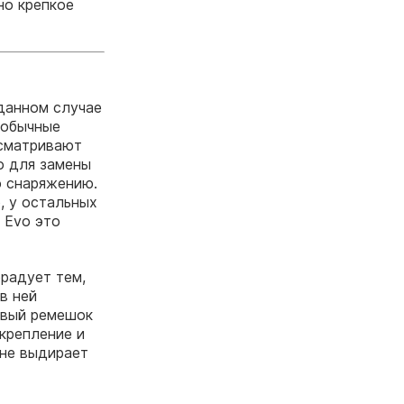
но крепкое
 данном случае
 обычные
усматривают
о для замены
о снаряжению.
, у остальных
 Evo это
орадует тем,
в ней
овый ремешок
крепление и
 не выдирает