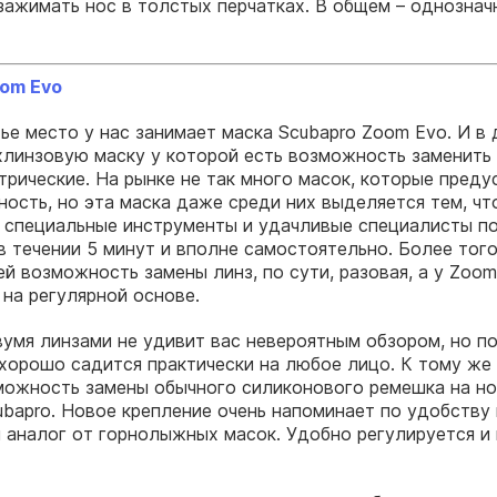
зажимать нос в толстых перчатках. В общем – однознач
om Evo
ье место у нас занимает маска Scubapro Zoom Evo. И в
линзовую маску у которой есть возможность заменить
трические. На рынке не так много масок, которые пред
ость, но эта маска даже среди них выделяется тем, чт
 специальные инструменты и удачливые специалисты п
в течении 5 минут и вполне самостоятельно. Более того
й возможность замены линз, по сути, разовая, а у Zoom
на регулярной основе.
вумя линзами не удивит вас невероятным обзором, но п
 хорошо садится практически на любое лицо. К тому же 
можность замены обычного силиконового ремешка на н
ubapro. Новое крепление очень напоминает по удобству 
 аналог от горнолыжных масок. Удобно регулируется и