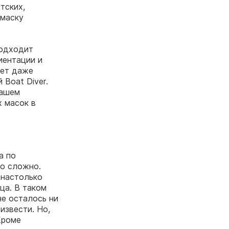
тских,
 маску
подходит
иентации и
дет даже
Boat Diver.
нашем
х масок в
а по
но сложно.
 настолько
ца. В таком
не осталось ни
извести. Но,
Кроме