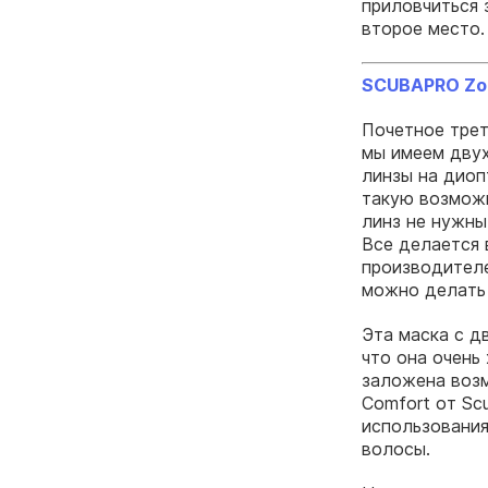
приловчиться 
второе место.
SCUBAPRO Zo
Почетное трет
мы имеем двух
линзы на диоп
такую возможн
линз не нужны
Все делается 
производителе
можно делать 
Эта маска с д
что она очень
заложена воз
Comfort от Sc
использования
волосы.