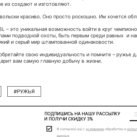
е из создают и изготовляют.
вольски красиво. Оно просто роскошно. Им хочется обл
BL – это уникальная возможность войти в круг чемпионо
лами подводной охоты, быть первым среди равных и на
икий и серый мир штампованной одинаковости.
обретайте свою индивидуальность и помните – ружье 
арит вам самую главную добычу в жизни.
#РУЖЬЯ
ПОДПИШИСЬ НА НАШУ
РАССЫЛКУ
И ПОЛУЧИ СКИДКУ 3%
Я согласен(-на) с
условиями
обработки и
испо
данных