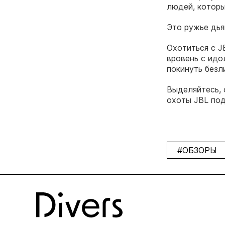
людей, которы
Это ружье дья
Охотиться с J
вровень с идо
покинуть безл
Выделяйтесь, 
охоты JBL под
#ОБЗОРЫ