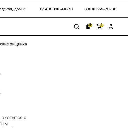
водская, дом 21
+7 499 110-40-70
8 800 555-79-86
0
0
ружие хищника
-
А
 охотится с
азцы