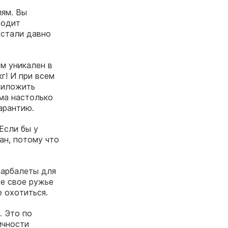
лям. Вы
ходит
 стали давно
зм уникален в
г! И при всем
приложить
ма настолько
арантию.
Если бы у
ан, потому что
 арбалеты для
бе свое ружье
 охотиться.
. Это по
ичности