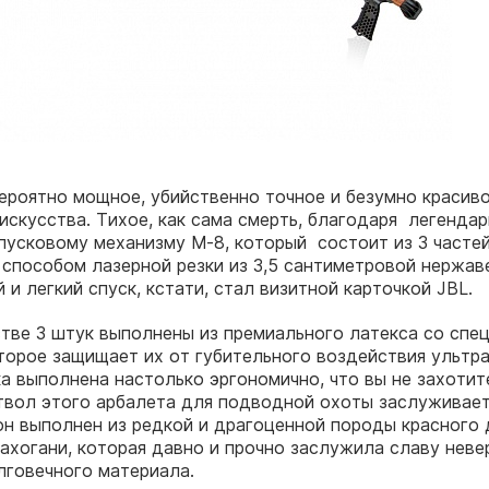
ероятно мощное, убийственно точное и безумно красив
искусства. Тихое, как сама смерть, благодаря легенда
усковому механизму M-8, который состоит из 3 часте
способом лазерной резки из 3,5 сантиметровой нержав
 и легкий спуск, кстати, стал визитной карточкой JBL.
стве 3 штук выполнены из премиального латекса со спе
торое защищает их от губительного воздействия ульт
ка выполнена настолько эргономично, что вы не захотит
ствол этого арбалета для подводной охоты заслуживае
он выполнен из редкой и драгоценной породы красного 
ахогани, которая давно и прочно заслужила славу неве
лговечного материала.