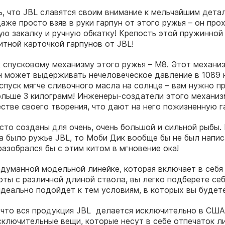
, что JBL славятся своим внимание к мельчайшим дета
даже просто взяв в руки гарпун от этого ружья – он про
ю закалку и ручную обкатку! Крепость этой пружинной
итной карточкой гарпунов от JBL!
к спусковому механизму этого ружья – M8. Этот механи
н может выдерживать нечеловеческое давление в 1089 к
 спуск мягче сливочного масла на солнце – вам нужно 
ольше 3 килограмм! Инженеры-создатели этого механиз
естве своего творения, что дают на него пожизненную г
сто созданы для очень, очень большой и сильной рыбы. 
а было ружье JBL, то Моби Дик вообще бы не был напис
разобрался бы с этим китом в мгновение ока!
думанной модельной линейке, которая включает в себя
ты с различной длиной ствола, вы легко подберете се
идеально подойдет к тем условиям, в которых вы будете
 что вся продукция JBL делается исключительно в США
ключительные вещи, которые несут в себе отпечаток л