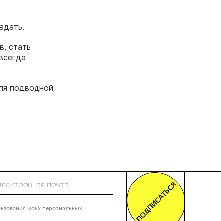
адать.
в, стать
всегда
для подводной
ПОДПИСАТЬСЯ
льзования моих персональных