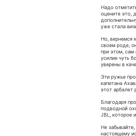
Надо отметить
оцените это, 
дополнительну
уже стала виз
Но, вернемся 
своем роде, о
при этом, сам
усилие чуть б
уверены в кач
Эти ружье про
капитана Ахав
этот арбалет 
Благодаря про
подводной охо
JBL, которое 
Не забывайте,
настоящему ис