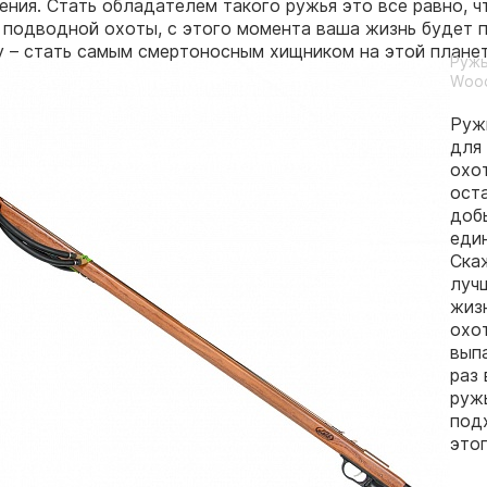
ения. Стать обладателем такого ружья это все равно, ч
 подводной охоты, с этого момента ваша жизнь будет 
 – стать самым смертоносным хищником на этой планет
Ружь
Wood
Руж
для
охо
ост
доб
еди
Ска
луч
жиз
охо
вып
раз 
руж
под
это