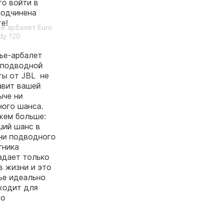
то войти в
подчинена
е!
е арбалет Euro
y 120
ье-арбалет
 подводной
ты от JBL не
авит вашей
ыче ни
ного шанса.
жем больше:
ший шанс в
ни подводного
тника
адает только
в жизни и это
ье идеально
ходит для
го