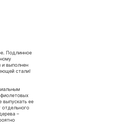
ое. Подлинное
рному
й и выполнен
еющей стали!
циальным
рафиолетовых
е выпускать ее
т отдельного
дерева –
роятно