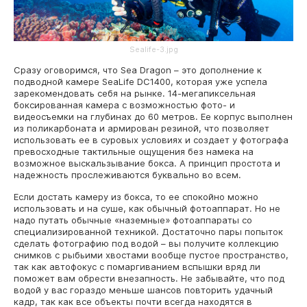
Sealife-3.jpg
Сразу оговоримся, что Sea Dragon – это дополнение к
подводной камере SeaLife DC1400, которая уже успела
зарекомендовать себя на рынке. 14-мегапиксельная
боксированная камера с возможностью фото- и
видеосъемки на глубинах до 60 метров. Ее корпус выполнен
из поликарбоната и армирован резиной, что позволяет
использовать ее в суровых условиях и создает у фотографа
превосходные тактильные ощущения без намека на
возможное выскальзывание бокса. А принцип простота и
надежность прослеживаются буквально во всем.
Если достать камеру из бокса, то ее спокойно можно
использовать и на суше, как обычный фотоаппарат. Но не
надо путать обычные «наземные» фотоаппараты со
специализированной техникой. Достаточно пары попыток
сделать фотографию под водой – вы получите коллекцию
снимков с рыбьими хвостами вообще пустое пространство,
так как автофокус с помаргиванием вспышки вряд ли
поможет вам обрести внезапность. Не забывайте, что под
водой у вас гораздо меньше шансов повторить удачный
кадр, так как все объекты почти всегда находятся в