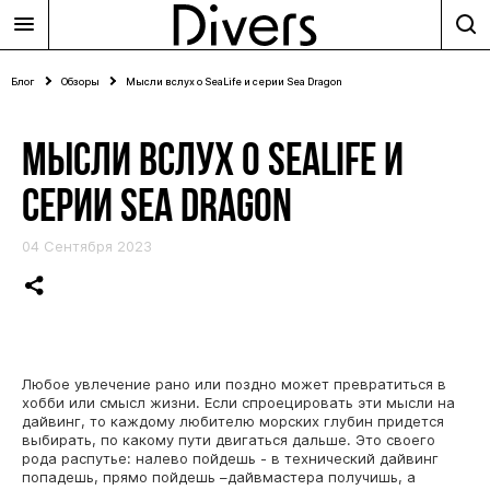
Блог
Обзоры
Мысли вслух о SeaLife и серии Sea Dragon
МЫСЛИ ВСЛУХ О SEALIFE И
СЕРИИ SEA DRAGON
04 Сентября 2023
Любое увлечение рано или поздно может превратиться в
хобби или смысл жизни. Если спроецировать эти мысли на
дайвинг, то каждому любителю морских глубин придется
выбирать, по какому пути двигаться дальше. Это своего
рода распутье: налево пойдешь - в технический дайвинг
попадешь, прямо пойдешь –дайвмастера получишь, а