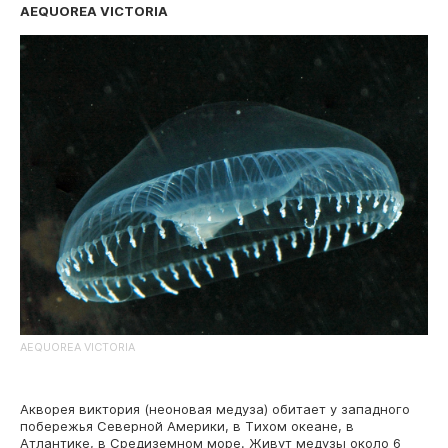
AEQUOREA VICTORIA
AEQUOREA VICTORIA
Акворея виктория (неоновая медуза) обитает у западного
побережья Северной Америки, в Тихом океане, в
Атлантике, в Средиземном море. Живут медузы около 6