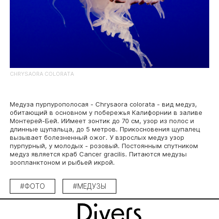
CHRYSAORA COLORATA
Медуза пурпурополосая - Chrysaora colorata - вид медуз,
обитающий в основном у побережья Калифорнии в заливе
Монтерей-Бей. ИИмеет зонтик до 70 см, узор из полос и
длинные щупальца, до 5 метров. Прикосновения щупалец
вызывает болезненный ожог. У взрослых медуз узор
пурпурный, у молодых - розовый. Постоянным спутником
медуз является краб Cancer gracilis. Питаются медузы
зоопланктоном и рыбьей икрой.
#ФОТО
#МЕДУЗЫ