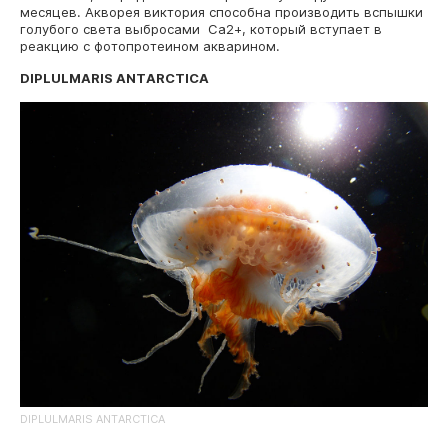
месяцев. Акворея виктория способна производить вспышки
голубого света выбросами Ca2+, который вступает в
реакцию с фотопротеином акварином.
DIPLULMARIS ANTARCTICA
DIPLULMARIS ANTARCTICA