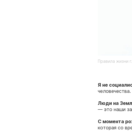
Правила жизни г
Я не социали
человечества.
Люди на Зем
— это наши за
С момента ро
которая со вр