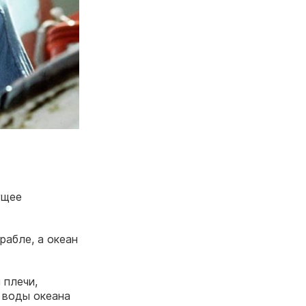
ущее
рабле, а океан
 плечи,
в воды океана