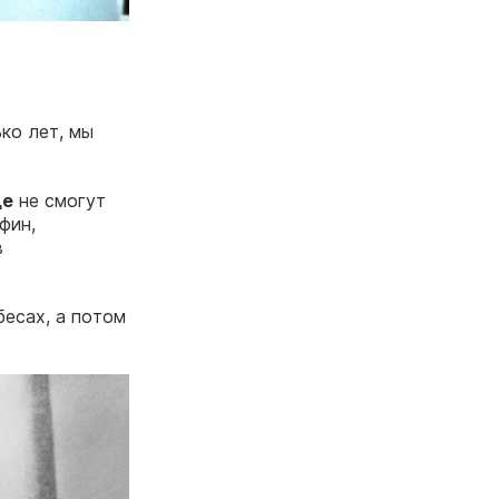
ко лет, мы
ще
не смогут
фин,
в
бесах, а потом