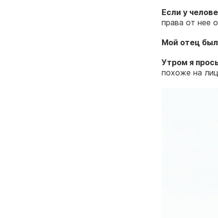
Если у челов
права от нее 
Мой отец бы
Утром я про
похоже на лиц