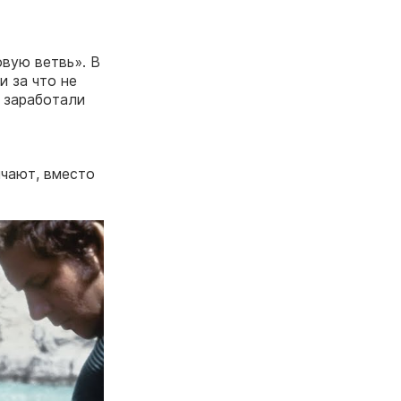
вую ветвь». В
и за что не
 заработали
ичают, вместо