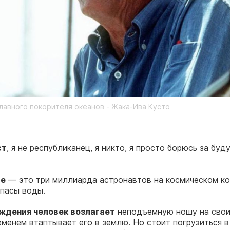
лавного покорителя океанов - Жака-Ива Кусто
ст
, я не республиканец, я никто, я просто борюсь за буд
ле
— это три миллиарда астронавтов на космическом ко
пасы воды.
ждения человек возлагает
неподъемную ношу на свои
еменем втаптывает его в землю. Но стоит погрузиться 