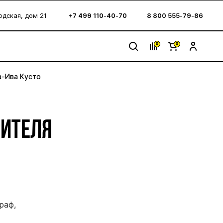
водская, дом 21
+7 499 110-40-70
8 800 555-79-86
0
0
а-Ива Кусто
РИТЕЛЯ
раф,