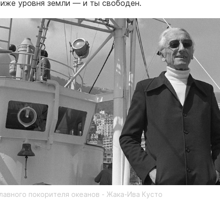
ниже уровня земли — и ты свободен.
лавного покорителя океанов - Жака-Ива Кусто