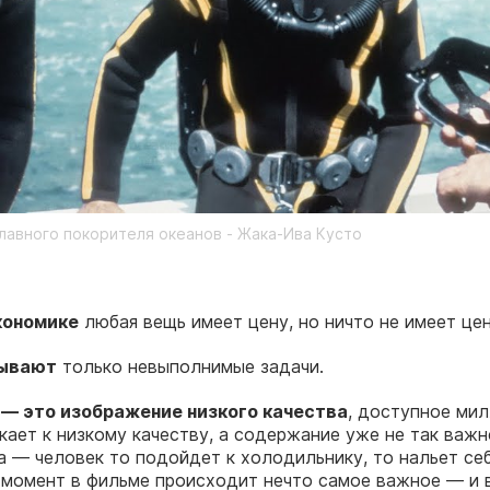
лавного покорителя океанов - Жака-Ива Кусто
кономике
любая вещь имеет цену, но ничто не имеет це
ывают
только невыполнимые задачи.
— это изображение низкого качества
, доступное мил
кает к низкому качеству, а содержание уже не так важ
 — человек то подойдет к холодильнику, то нальет себ
 момент в фильме происходит нечто самое важное — и 