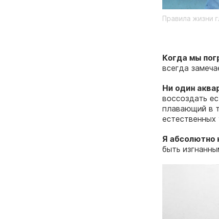
Правила жизни г
Когда мы по
всегда замеча
Ни один аква
воссоздать ес
плавающий в т
естественных 
Я абсолютно 
быть изгнанны