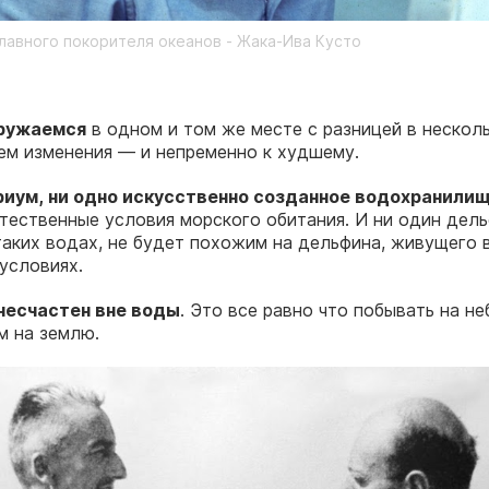
лавного покорителя океанов - Жака-Ива Кусто
гружаемся
в одном и том же месте с разницей в несколь
ем изменения — и непременно к худшему.
риум, ни одно искусственно созданное водохранили
тественные условия морского обитания. И ни один дель
аких водах, не будет похожим на дельфина, живущего 
условиях.
несчастен вне воды
. Это все равно что побывать на не
м на землю.