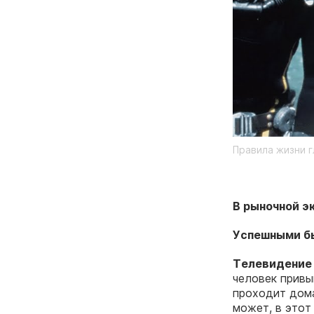
Правила жизни г
В рыночной э
Успешными б
Телевидение 
человек привы
проходит дома
может, в этот