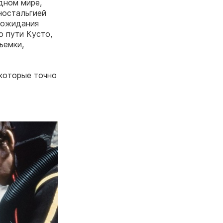
дном мире,
ностальгией
 ожидания
о пути Кусто,
ъемки,
 которые точно