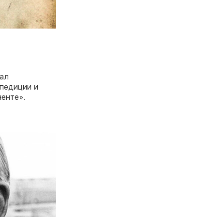
нал
спедиции и
ненте».