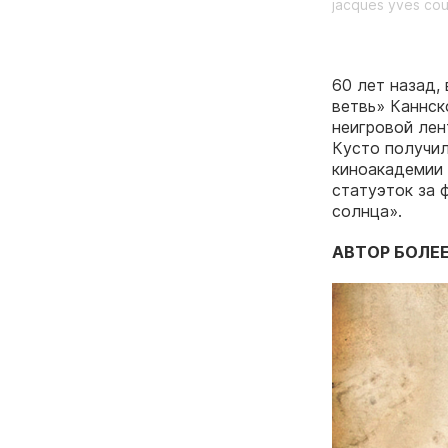
jacques yves co
60 лет назад,
ветвь» Каннск
неигровой лен
Кусто получил
киноакадемии 
статуэток за 
солнца».
АВТОР БОЛЕЕ