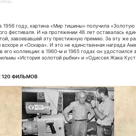
usteau
 в 1956 году, картина «Мир тишины» получила «Золоту
ого фестиваля. И на протяжении 48 лет оставалась еди
той, завоевавшей эту престижную премию. За эту же р
 вскоре и «Оскара». И это не единственная награда Ам
в его коллекции: в 1960-м и 1965 годах он удостоился 
фильмы «История золотой рыбки» и «Одиссея Жака Куст
 120 ФИЛЬМОВ