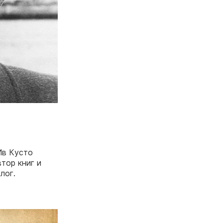
Ив Кусто
тор книг и
лог.