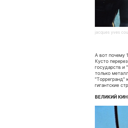
jacques yves co
А вот почему 
Кусто перерез
государств и 
только металл
"Торрегранд" 
гигантские ст
ВЕЛИКИЙ КИ