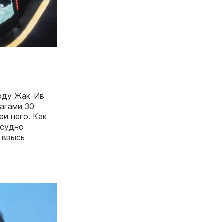
году Жак-Ив
агами 30
ри него. Как
 судно
 ввысь