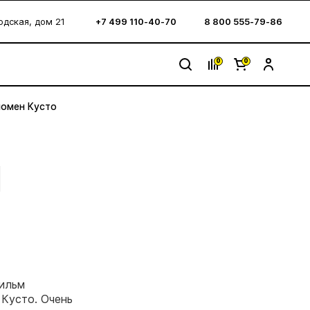
водская, дом 21
+7 499 110-40-70
8 800 555-79-86
0
0
номен Кусто
М
фильм
 Кусто. Очень