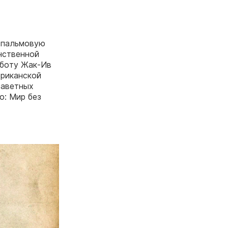
ю пальмовую
нственной
аботу Жак-Ив
ериканской
заветных
о: Мир без